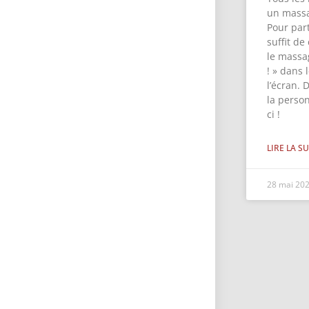
un massa
Pour part
suffit de
le massa
! » dans
l’écran. 
la perso
ci !
LIRE LA SU
28 mai 20