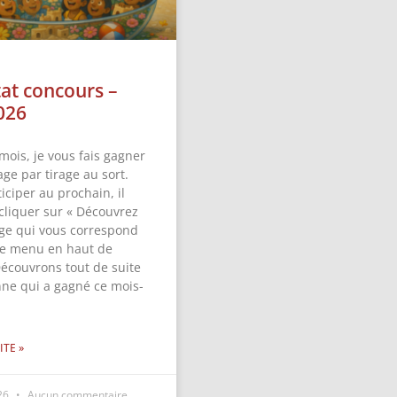
tat concours –
026
mois, je vous fais gagner
ge par tirage au sort.
iciper au prochain, il
 cliquer sur « Découvrez
ge qui vous correspond
 le menu en haut de
Découvrons tout de suite
nne qui a gagné ce mois-
ITE »
026
Aucun commentaire