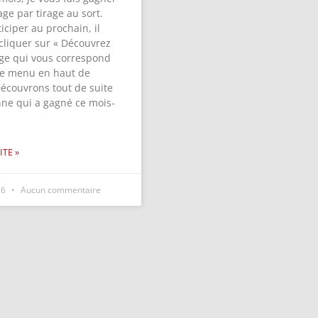
ge par tirage au sort.
iciper au prochain, il
 cliquer sur « Découvrez
ge qui vous correspond
 le menu en haut de
Découvrons tout de suite
nne qui a gagné ce mois-
ITE »
26
Aucun commentaire