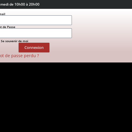
amedi de 10h00 à 20h00
mail
t de Passe
Se souvenir de moi
Connexion
ot de passe perdu ?