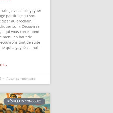
mois, je vous fais gagner
ge par tirage au sort.
iciper au prochain, il
 cliquer sur « Découvrez
ge qui vous correspond
 le menu en haut de
Découvrons tout de suite
nne qui a gagné ce mois-
ITE »
26
Aucun commentaire
RÉSULTATS CONCOURS