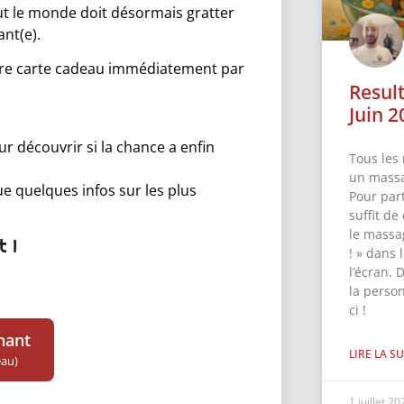
tout le monde doit désormais gratter
ant(e).
otre carte cadeau immédiatement par
Resul
Juin 2
 découvrir si la chance a enfin
Tous les 
un massa
ue quelques infos sur les plus
Pour part
suffit de
le massa
 !
! » dans
l’écran. 
la perso
ci !
gnant
LIRE LA SU
eau)
1 juillet 2