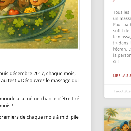
Tous les 
un massa
Pour part
suffit de
le massa
! » dans
l’écran. 
la perso
ci !
 Depuis décembre 2017, chaque mois,
LIRE LA SU
s au test « Découvrez le massage qui
1 août 20
e monde a la même chance d’être tiré
 mois !
premiers de chaque mois à midi pile