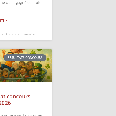
nne qui a gagné ce mois-
ITE »
6
Aucun commentaire
RÉSULTATS CONCOURS
tat concours –
2026
mois, je vous fais gagner