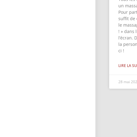
un massa
Pour part
suffit de
le massa
! » dans
l’écran. 
la perso
ci !
LIRE LA SU
28 mai 20