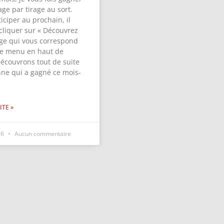
ge par tirage au sort.
iciper au prochain, il
 cliquer sur « Découvrez
ge qui vous correspond
 le menu en haut de
Découvrons tout de suite
nne qui a gagné ce mois-
ITE »
26
Aucun commentaire