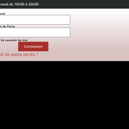
amedi de 10h00 à 20h00
mail
t de Passe
Se souvenir de moi
Connexion
ot de passe perdu ?