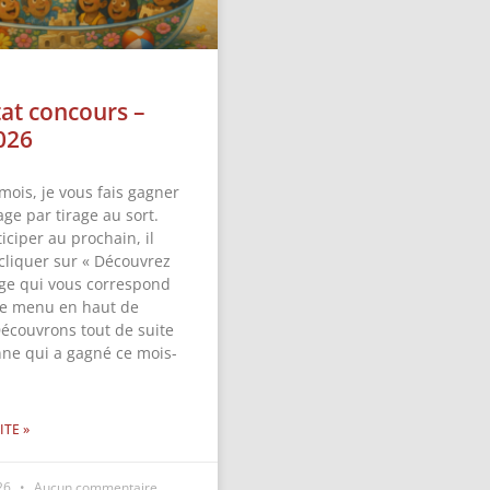
tat concours –
026
mois, je vous fais gagner
ge par tirage au sort.
iciper au prochain, il
 cliquer sur « Découvrez
ge qui vous correspond
 le menu en haut de
Découvrons tout de suite
nne qui a gagné ce mois-
ITE »
026
Aucun commentaire