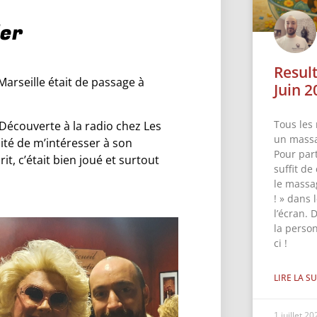
ier
Resul
arseille était de passage à
Juin 2
Tous les 
 Découverte à la radio chez Les
un massa
sité de m’intéresser à son
Pour part
rit, c’était bien joué et surtout
suffit de
le massa
! » dans
l’écran. 
la perso
ci !
LIRE LA SU
1 juillet 2