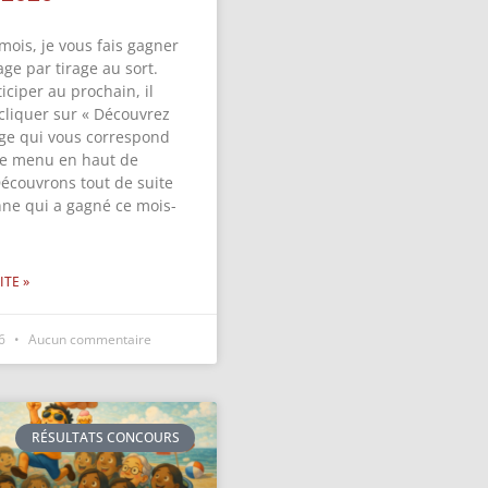
mois, je vous fais gagner
ge par tirage au sort.
iciper au prochain, il
 cliquer sur « Découvrez
ge qui vous correspond
 le menu en haut de
Découvrons tout de suite
nne qui a gagné ce mois-
ITE »
26
Aucun commentaire
RÉSULTATS CONCOURS