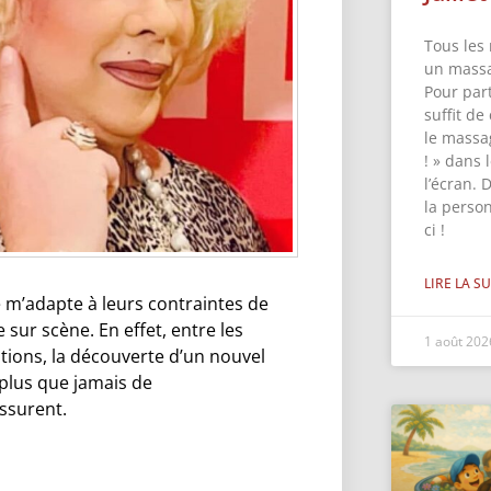
Tous les 
un massa
Pour part
suffit de
le massa
! » dans
l’écran. 
la perso
ci !
LIRE LA SU
e m’adapte à leurs contraintes de
sur scène. En effet, entre les
1 août 20
itions, la découverte d’un nouvel
 plus que jamais de
ssurent.