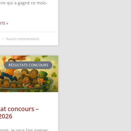
nne qui a gagné ce mois-
ITE »
6
Aucun commentaire
RÉSULTATS CONCOURS
tat concours –
2026
mois, je vous fais gagner