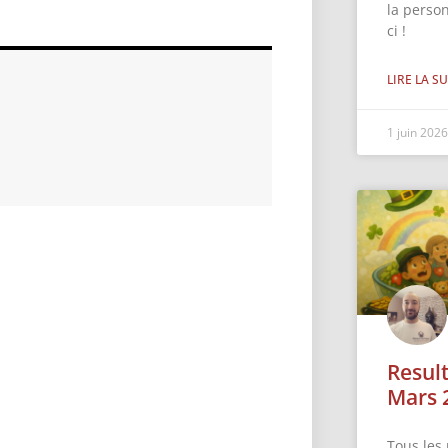
la perso
ci !
LIRE LA SU
1 juin 202
Resul
Mars 
Tous les 