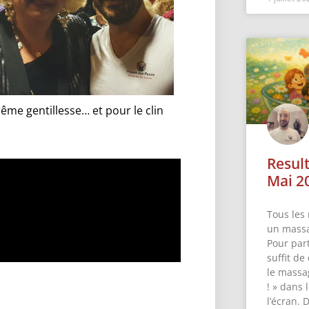
ême gentillesse… et pour le clin
Resul
Mai 2
Tous les 
un massa
Pour part
suffit de
le massa
! » dans
l’écran. 