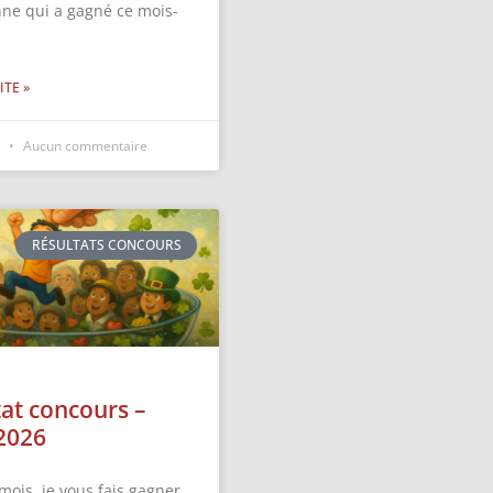
nne qui a gagné ce mois-
ITE »
6
Aucun commentaire
RÉSULTATS CONCOURS
tat concours –
2026
mois, je vous fais gagner