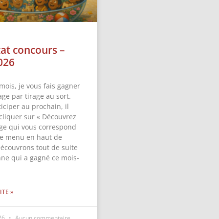
tat concours –
026
mois, je vous fais gagner
ge par tirage au sort.
iciper au prochain, il
 cliquer sur « Découvrez
ge qui vous correspond
 le menu en haut de
Découvrons tout de suite
nne qui a gagné ce mois-
ITE »
026
Aucun commentaire