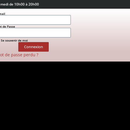
amedi de 10h00 à 20h00
mail
t de Passe
Se souvenir de moi
Connexion
ot de passe perdu ?