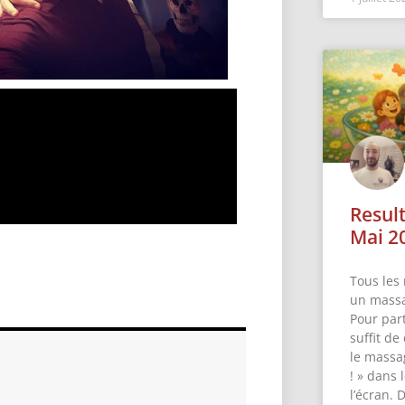
Resul
Mai 2
Tous les 
un massa
Pour part
suffit de
le massa
! » dans
l’écran. 