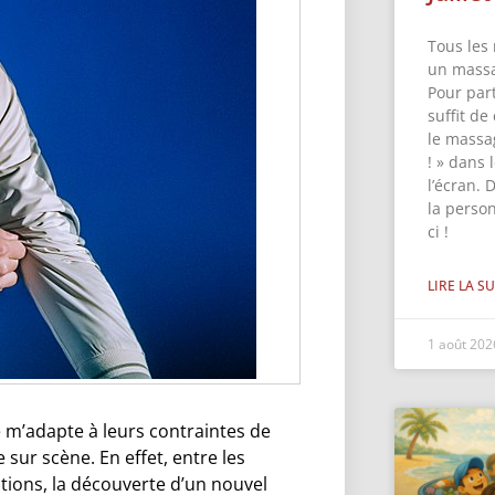
Tous les 
un massa
Pour part
suffit de
le massa
! » dans
l’écran. 
la perso
ci !
LIRE LA SU
1 août 20
e m’adapte à leurs contraintes de
sur scène. En effet, entre les
itions, la découverte d’un nouvel