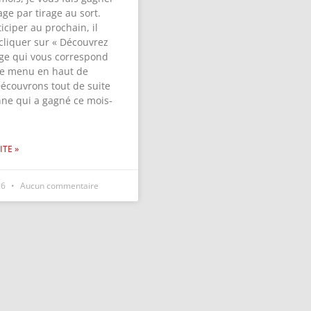
ge par tirage au sort.
iciper au prochain, il
 cliquer sur « Découvrez
ge qui vous correspond
 le menu en haut de
Découvrons tout de suite
nne qui a gagné ce mois-
ITE »
26
Aucun commentaire