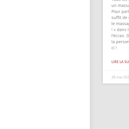
un massa
Pour part
suffit de
le massa
! » dans
l’écran. 
la perso
ci !
LIRE LA SU
28 mai 20