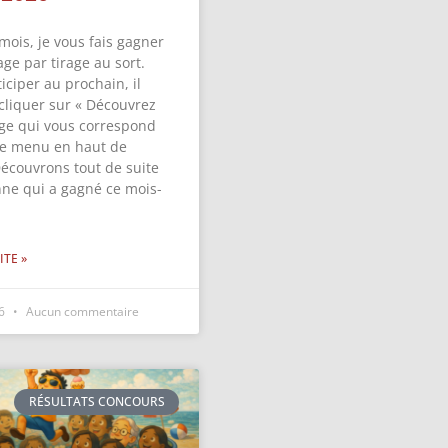
mois, je vous fais gagner
ge par tirage au sort.
iciper au prochain, il
 cliquer sur « Découvrez
ge qui vous correspond
 le menu en haut de
Découvrons tout de suite
nne qui a gagné ce mois-
ITE »
26
Aucun commentaire
RÉSULTATS CONCOURS