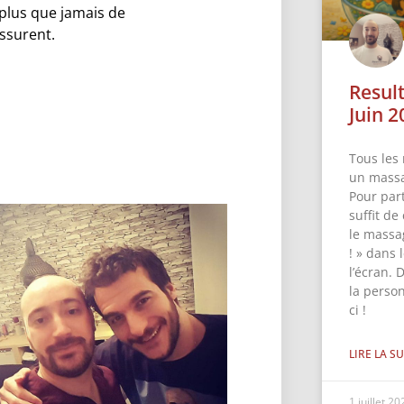
 plus que jamais de
ssurent.
Resul
Juin 2
Tous les 
un massa
Pour part
suffit de
le massa
! » dans
l’écran. 
la perso
ci !
LIRE LA SU
1 juillet 2