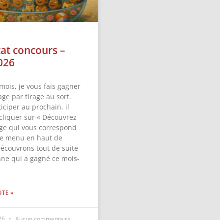
tat concours –
026
mois, je vous fais gagner
ge par tirage au sort.
iciper au prochain, il
 cliquer sur « Découvrez
ge qui vous correspond
 le menu en haut de
Découvrons tout de suite
nne qui a gagné ce mois-
ITE »
026
Aucun commentaire