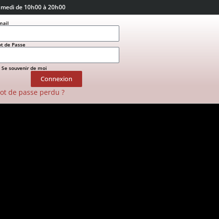
amedi de 10h00 à 20h00
mail
t de Passe
Se souvenir de moi
Connexion
ot de passe perdu ?