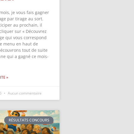
mois, je vous fais gagner
ge par tirage au sort.
iciper au prochain, il
 cliquer sur « Découvrez
ge qui vous correspond
 le menu en haut de
Découvrons tout de suite
nne qui a gagné ce mois-
ITE »
26
Aucun commentaire
RÉSULTATS CONCOURS