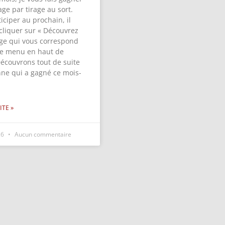
ge par tirage au sort.
iciper au prochain, il
 cliquer sur « Découvrez
ge qui vous correspond
 le menu en haut de
Découvrons tout de suite
nne qui a gagné ce mois-
ITE »
26
Aucun commentaire