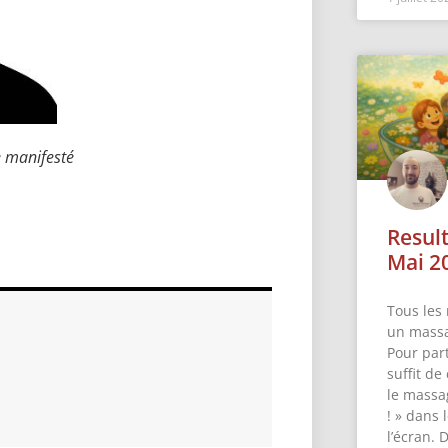
e manifesté
Resul
Mai 2
Tous les 
un massa
Pour part
suffit de
le massa
! » dans
l’écran. 