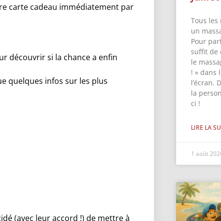
otre carte cadeau immédiatement par
Tous les 
un massa
Pour part
suffit de
 découvrir si la chance a enfin
le massa
! » dans
ue quelques infos sur les plus
l’écran. 
la perso
ci !
LIRE LA SU
1 août 20
idé (avec leur accord !) de mettre à