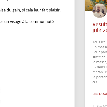
e du gain, si cela leur fait plaisir.
er un visage à la communauté
Resul
Juin 2
Tous les 
un massa
Pour part
suffit de
le massa
! » dans
l’écran. 
la perso
ci !
LIRE LA SU
1 juillet 2