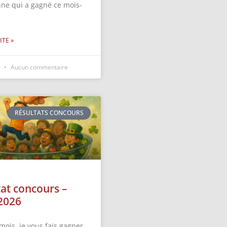
nne qui a gagné ce mois-
ITE »
6
Aucun commentaire
RÉSULTATS CONCOURS
tat concours –
2026
mois, je vous fais gagner