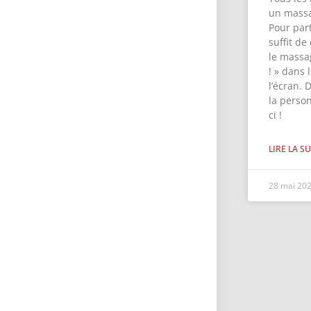
un massa
Pour part
suffit de
le massa
! » dans
l’écran. 
la perso
ci !
LIRE LA SU
28 mai 20