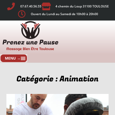
07.67.40.56.55
4 chemin du Loup 31100 TOULOUSE
Ouvert du Lundi au Samedi de 10h00 à 20h00
Catégorie : Animation